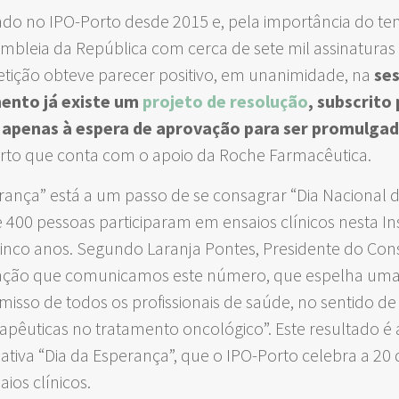
ado no IPO-Porto desde 2015 e, pela importância do tem
mbleia da República com cerca de sete mil assinatura
etição obteve parecer positivo, em unanimidade, na
ses
ento já existe um
projeto de resolução
, subscrito
 apenas à espera de aprovação para ser promulgad
Porto que conta com o apoio da Roche Farmacêutica.
ança” está a um passo de se consagrar “Dia Nacional d
 400 pessoas participaram em ensaios clínicos nesta In
inco anos. Segundo Laranja Pontes, Presidente do Con
sfação que comunicamos este número, que espelha um
so de todos os profissionais de saúde, no sentido de 
êuticas no tratamento oncológico”. Este resultado é ai
iativa “Dia da Esperança”, que o IPO-Porto celebra a 2
ios clínicos.