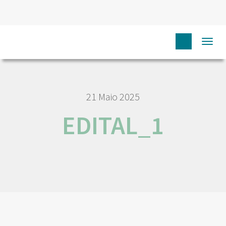
HOME
EDITAL_1
Togg
navi
21 Maio 2025
EDITAL_1