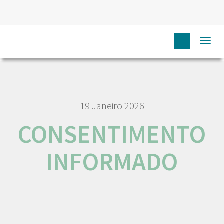
HOME
NÓS IPO
EMPREGO E CARREIRA
Togg
CONSENTIMENTO INFORMADO
navi
19 Janeiro 2026
CONSENTIMENTO
INFORMADO