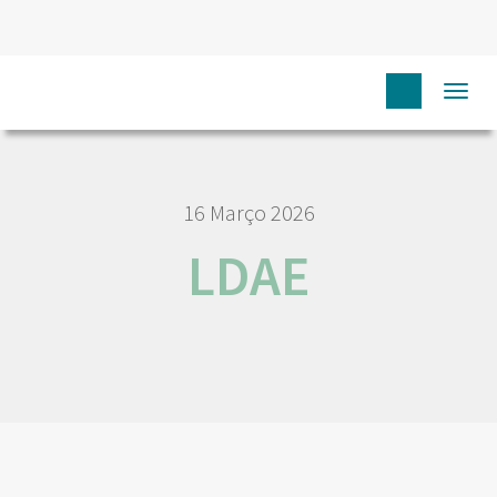
HOME
NÓS IPO
EMPREGO E CARREIRA
LDAE
Togg
navi
16 Março 2026
LDAE