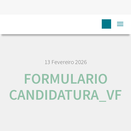
HOME
NÓS IPO
EMPREGO E CARREIRA
Togg
FORMULARIO CANDIDATURA_VF
navi
13 Fevereiro 2026
FORMULARIO
CANDIDATURA_VF