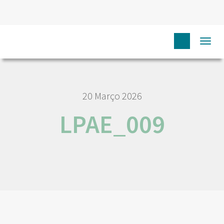
HOME
NÓS IPO
EMPREGO E CARREIRA
LPAE_009
Togg
navi
20 Março 2026
LPAE_009