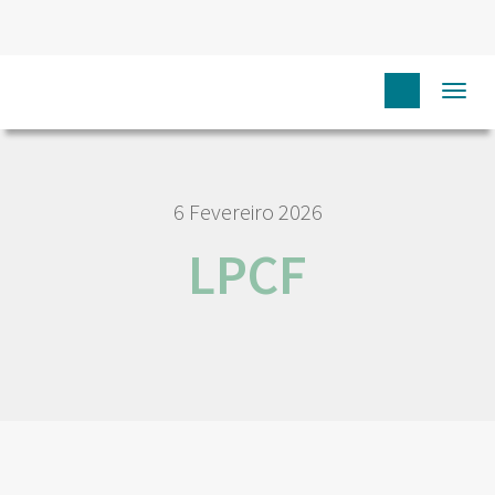
HOME
NÓS IPO
EMPREGO E CARREIRA
LPCF
Togg
navi
6 Fevereiro 2026
LPCF