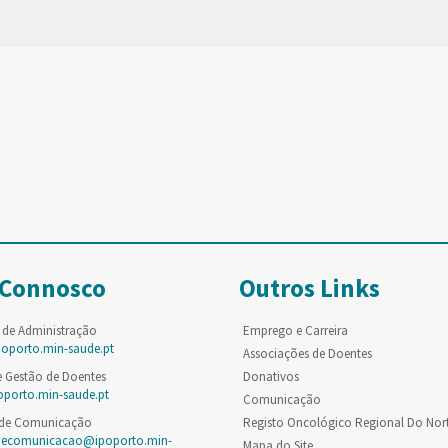
 Connosco
Outros Links
 de Administração
Emprego e Carreira
poporto.min-saude.pt
Associações de Doentes
e Gestão de Doentes
Donativos
oporto.min-saude.pt
Comunicação
 de Comunicação
Registo Oncológico Regional Do Nor
decomunicacao@ipoporto.min-
Mapa do Site