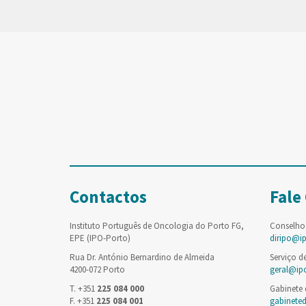
Contactos
Fale
Instituto Português de Oncologia do Porto FG,
Conselho
EPE (IPO-Porto)
diripo@i
Rua Dr. António Bernardino de Almeida
Serviço d
4200-072 Porto
geral@ip
T. +351
225 084 000
Gabinete
F. +351
225 084 001
gabinete