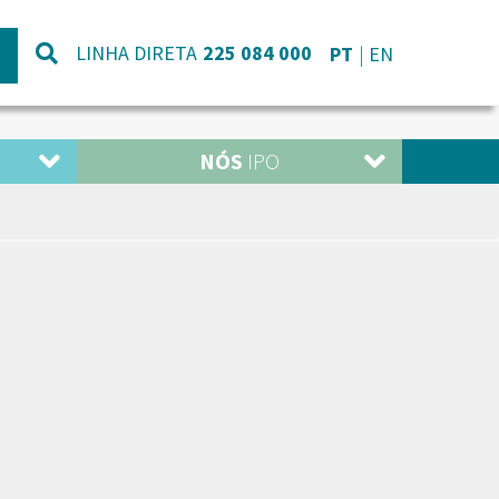
LINHA DIRETA
225 084 000
PT
EN
NÓS
IPO