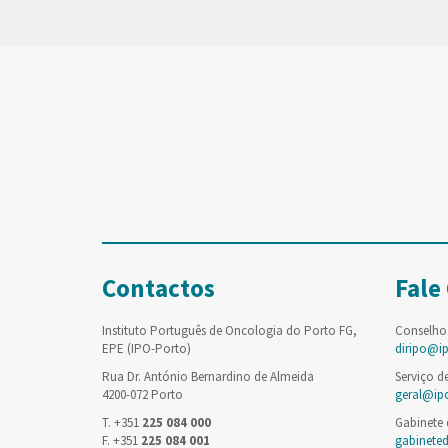
Contactos
Fale
Instituto Português de Oncologia do Porto FG,
Conselho
EPE (IPO-Porto)
diripo@i
Rua Dr. António Bernardino de Almeida
Serviço d
4200-072 Porto
geral@ip
T. +351
225 084 000
Gabinete
F. +351
225 084 001
gabinete