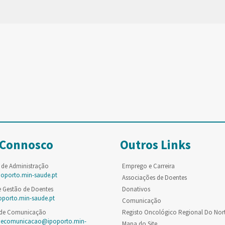
 Connosco
Outros Links
 de Administração
Emprego e Carreira
poporto.min-saude.pt
Associações de Doentes
e Gestão de Doentes
Donativos
oporto.min-saude.pt
Comunicação
 de Comunicação
Registo Oncológico Regional Do Nor
decomunicacao@ipoporto.min-
Mapa do Site