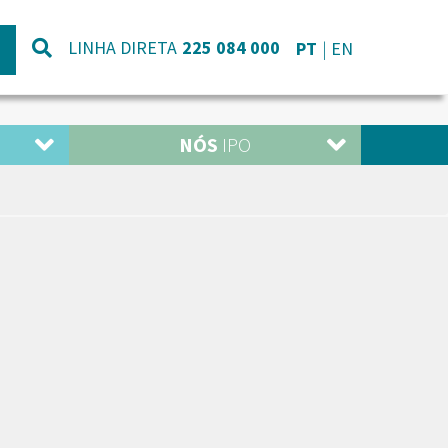
LINHA DIRETA
225 084 000
PT
EN
NÓS
IPO