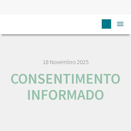
HOME
NÓS IPO
EMPREGO E CARREIRA
Togg
CONSENTIMENTO INFORMADO
navi
18 Novembro 2025
CONSENTIMENTO
INFORMADO