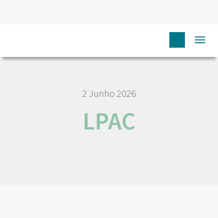
HOME
NÓS IPO
EMPREGO E CARREIRA
LPAC
Togg
navi
2 Junho 2026
LPAC