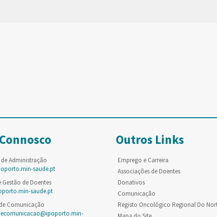
 Connosco
Outros Links
 de Administração
Emprego e Carreira
poporto.min-saude.pt
Associações de Doentes
e Gestão de Doentes
Donativos
oporto.min-saude.pt
Comunicação
 de Comunicação
Registo Oncológico Regional Do Nor
decomunicacao@ipoporto.min-
Mapa do Site