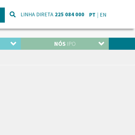
LINHA DIRETA
225 084 000
PT
EN
NÓS
IPO