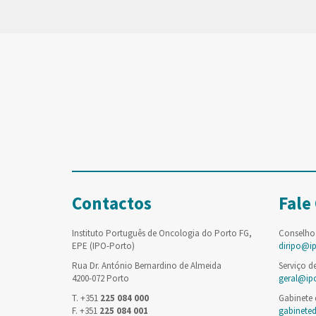
Contactos
Fale
Instituto Português de Oncologia do Porto FG,
Conselho
EPE (IPO-Porto)
diripo@i
Rua Dr. António Bernardino de Almeida
Serviço d
4200-072 Porto
geral@ip
T. +351
225 084 000
Gabinete
F. +351
225 084 001
gabinete