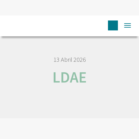
HOME
NÓS IPO
EMPREGO E CARREIRA
LDAE
Togg
navi
13 Abril 2026
LDAE