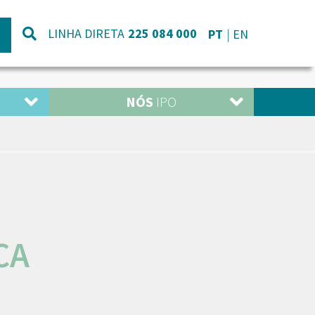
LINHA DIRETA
225 084 000
PT
EN
NÓS
IPO
CA