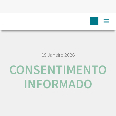
HOME
NÓS IPO
EMPREGO E CARREIRA
Togg
CONSENTIMENTO INFORMADO
navi
19 Janeiro 2026
CONSENTIMENTO
INFORMADO