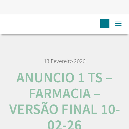
HOME
NÓS IPO
EMPREGO E CARREIRA
ANUNCIO 1
Togg
TS – FARMACIA – VERSÃO FINAL 10-02-26
navi
13 Fevereiro 2026
ANUNCIO 1 TS –
FARMACIA –
VERSÃO FINAL 10-
02-26