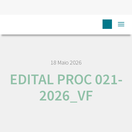
HOME
NÓS IPO
EMPREGO E CARREIRA
EDITAL PROC
Togg
021-2026_VF
navi
18 Maio 2026
EDITAL PROC 021-
2026_VF