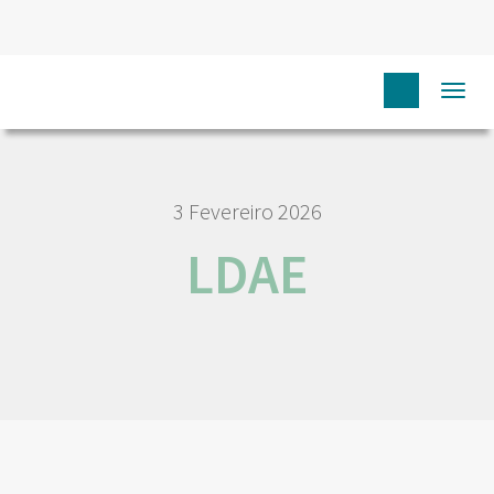
HOME
NÓS IPO
EMPREGO E CARREIRA
LDAE
Togg
navi
3 Fevereiro 2026
LDAE