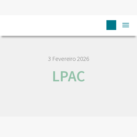
HOME
NÓS IPO
EMPREGO E CARREIRA
LPAC
Togg
navi
3 Fevereiro 2026
LPAC