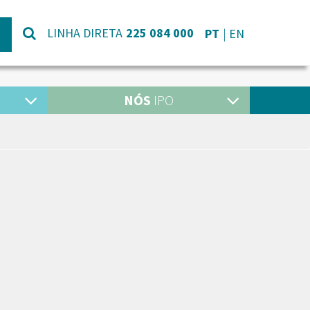
LINHA DIRETA
225 084 000
PT
EN
NÓS
IPO