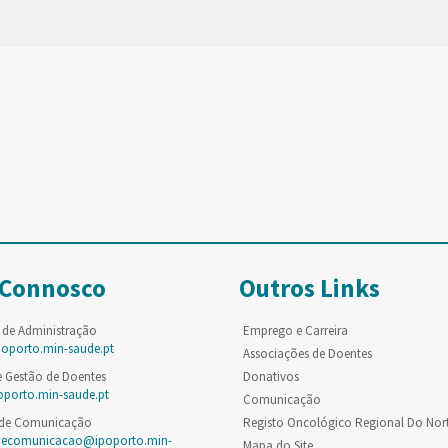
 Connosco
Outros Links
 de Administração
Emprego e Carreira
poporto.min-saude.pt
Associações de Doentes
e Gestão de Doentes
Donativos
oporto.min-saude.pt
Comunicação
 de Comunicação
Registo Oncológico Regional Do Nor
decomunicacao@ipoporto.min-
Mapa do Site