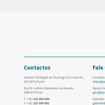
Contactos
Fale
Instituto Português de Oncologia do Porto FG,
Conselho
EPE (IPO-Porto)
diripo@i
Rua Dr. António Bernardino de Almeida
Serviço d
4200-072 Porto
geral@ip
T. +351
225 084 000
Gabinete
F. +351
225 084 001
gabinete