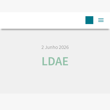
HOME
NÓS IPO
EMPREGO E CARREIRA
LDAE
Togg
navi
2 Junho 2026
LDAE