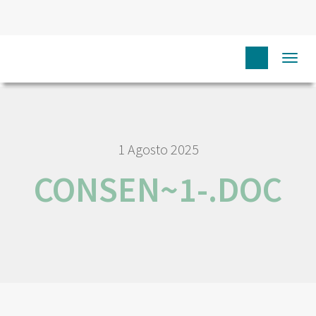
HOME
NÓS IPO
EMPREGO E CARREIRA
Togg
CONSEN~1-.DOC
navi
1 Agosto 2025
CONSEN~1-.DOC