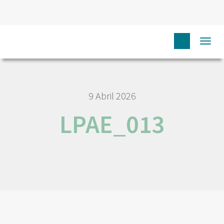
HOME
NÓS IPO
EMPREGO E CARREIRA
LPAE_013
Togg
navi
9 Abril 2026
LPAE_013