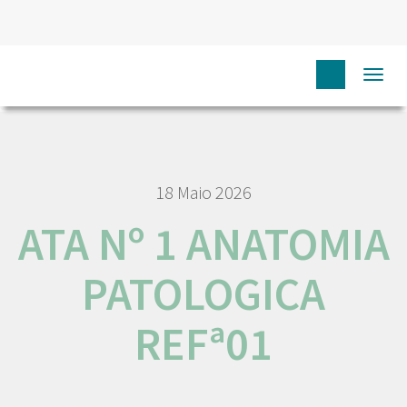
HOME
NÓS IPO
EMPREGO E CARREIRA
ATA Nº 1
Togg
ANATOMIA PATOLOGICA REFª01
navi
18 Maio 2026
ATA Nº 1 ANATOMIA
PATOLOGICA
REFª01