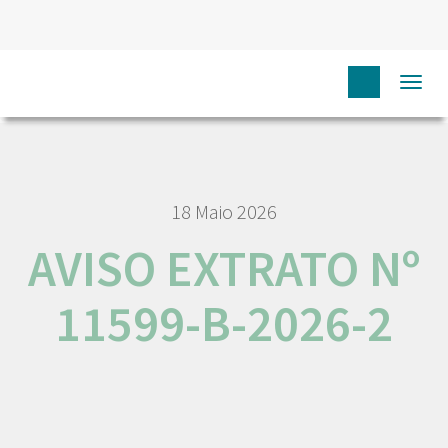
HOME
NÓS IPO
EMPREGO E CARREIRA
AVISO
Togg
EXTRATO Nº 11599-B-2026-2
navi
18 Maio 2026
AVISO EXTRATO Nº
11599-B-2026-2