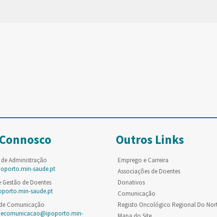
 Connosco
Outros Links
 de Administração
Emprego e Carreira
poporto.min-saude.pt
Associações de Doentes
e Gestão de Doentes
Donativos
oporto.min-saude.pt
Comunicação
 de Comunicação
Registo Oncológico Regional Do Nor
decomunicacao@ipoporto.min-
Mapa do Site