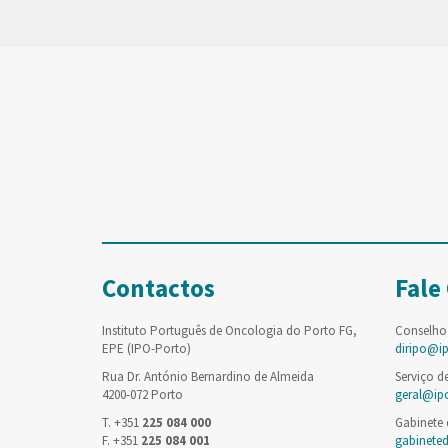
Contactos
Fale
Instituto Português de Oncologia do Porto FG,
Conselho
EPE (IPO-Porto)
diripo@i
Rua Dr. António Bernardino de Almeida
Serviço d
4200-072 Porto
geral@ip
T. +351
225 084 000
Gabinete
F. +351
225 084 001
gabinete