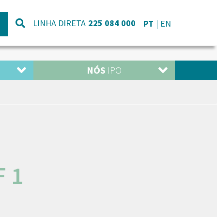
LINHA DIRETA
225 084 000
PT
EN
NÓS
IPO
F 1