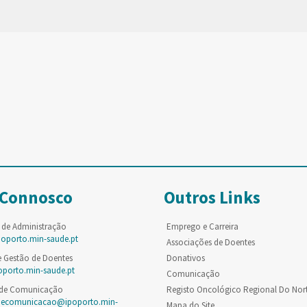
 Connosco
Outros Links
 de Administração
Emprego e Carreira
poporto.min-saude.pt
Associações de Doentes
e Gestão de Doentes
Donativos
oporto.min-saude.pt
Comunicação
 de Comunicação
Registo Oncológico Regional Do Nor
decomunicacao@ipoporto.min-
Mapa do Site