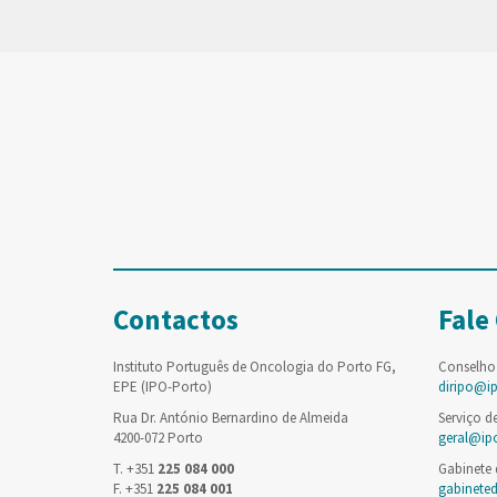
Contactos
Fale
Instituto Português de Oncologia do Porto FG,
Conselho
EPE (IPO-Porto)
diripo@i
Rua Dr. António Bernardino de Almeida
Serviço d
4200-072 Porto
geral@ip
T. +351
225 084 000
Gabinete
F. +351
225 084 001
gabinete