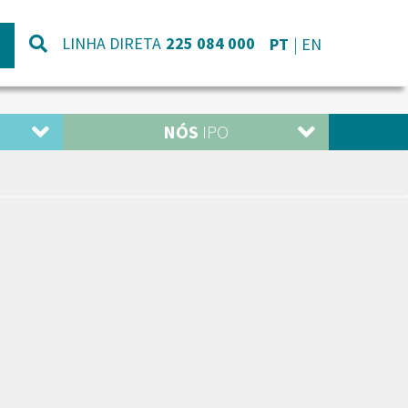
LINHA DIRETA
225 084 000
PT
EN
NÓS
IPO