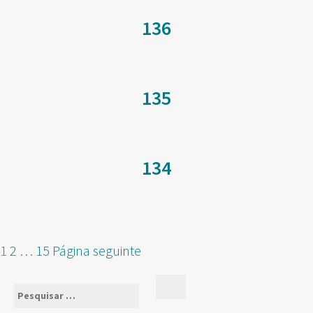
136
135
134
NAVEGAÇÃO
Página
Página
Página
1
2
…
15
Página seguinte
DE
ARTIGOS
Pesquisar
Pesquisar
por: