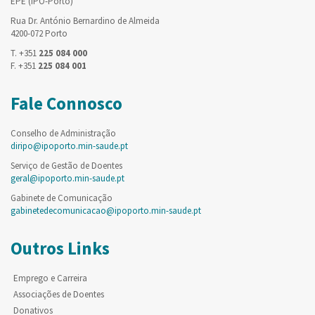
EPE (IPO-Porto)
Rua Dr. António Bernardino de Almeida
4200-072 Porto
T. +351
225 084 000
F. +351
225 084 001
Fale Connosco
Conselho de Administração
diripo@ipoporto.min-saude.pt
Serviço de Gestão de Doentes
geral@ipoporto.min-saude.pt
Gabinete de Comunicação
gabinetedecomunicacao@ipoporto.min-saude.pt
Outros Links
Emprego e Carreira
Associações de Doentes
Donativos