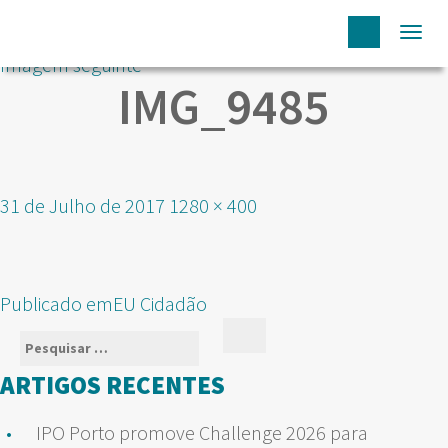
Togg
Imagem seguinte
navi
IMG_9485
Publicado
Tamanho
31 de Julho de 2017
1280 × 400
em
real
NAVEGAÇÃO
Publicado em
EU Cidadão
DE
Pesquisar
Pesquisar
ARTIGOS
por:
ARTIGOS RECENTES
IPO Porto promove Challenge 2026 para