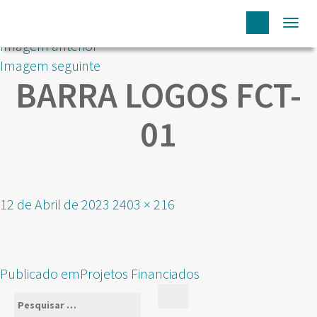
Togg
Imagem anterior
navi
Imagem seguinte
BARRA LOGOS FCT-
01
Publicado
Tamanho
12 de Abril de 2023
2403 × 216
em
real
NAVEGAÇÃO
Publicado em
Projetos Financiados
DE
Pesquisar
Pesquisar
ARTIGOS