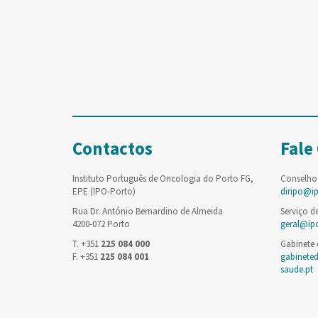
Contactos
Fale
Instituto Português de Oncologia do Porto FG,
Conselho
EPE (IPO-Porto)
diripo@i
Rua Dr. António Bernardino de Almeida
Serviço d
4200-072 Porto
geral@ip
T. +351
225 084 000
Gabinete
F. +351
225 084 001
gabinete
saude.pt