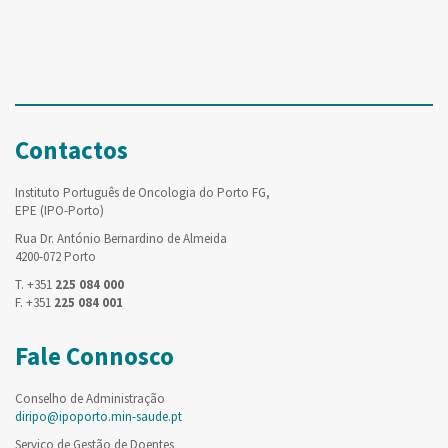
Contactos
Instituto Português de Oncologia do Porto FG,
EPE (IPO-Porto)
Rua Dr. António Bernardino de Almeida
4200-072 Porto
T. +351
225 084 000
F. +351
225 084 001
Fale Connosco
Conselho de Administração
diripo@ipoporto.min-saude.pt
Serviço de Gestão de Doentes