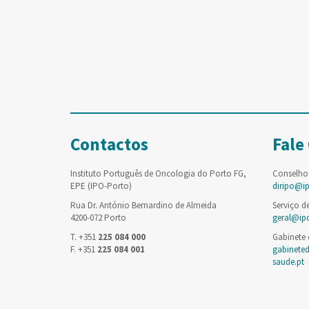
Contactos
Fale
Instituto Português de Oncologia do Porto FG,
Conselho
EPE (IPO-Porto)
diripo@i
Rua Dr. António Bernardino de Almeida
Serviço d
4200-072 Porto
geral@ip
T. +351
225 084 000
Gabinete
F. +351
225 084 001
gabinete
saude.pt