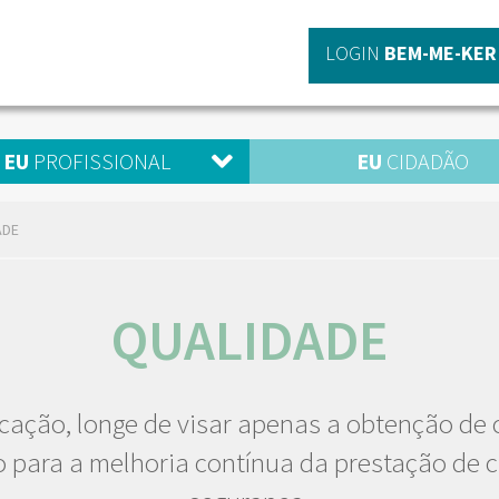
LOGIN
BEM-ME-KER
EU
PROFISSIONAL
EU
CIDADÃO
ADE
QUALIDADE
cação, longe de visar apenas a obtenção de ce
 para a melhoria contínua da prestação de 