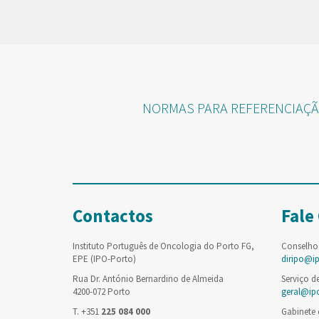
NORMAS PARA REFERENCIAÇÃO- 
Contactos
Fale
Instituto Português de Oncologia do Porto FG,
Conselho
EPE (IPO-Porto)
diripo@i
Rua Dr. António Bernardino de Almeida
Serviço d
4200-072 Porto
geral@ip
T. +351
225 084 000
Gabinete