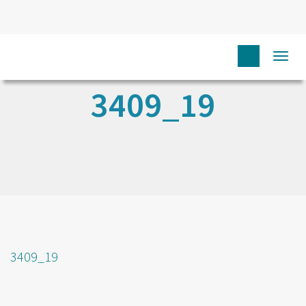
Togg
navi
3409_19
3409_19