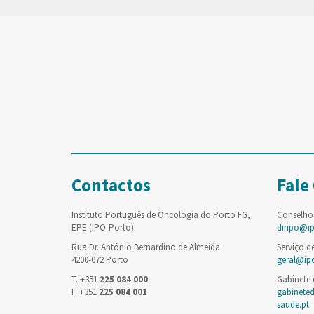
Contactos
Fale
Instituto Português de Oncologia do Porto FG,
Conselho
EPE (IPO-Porto)
diripo@i
Rua Dr. António Bernardino de Almeida
Serviço d
4200-072 Porto
geral@ip
T. +351
225 084 000
Gabinete
F. +351
225 084 001
gabinete
saude.pt