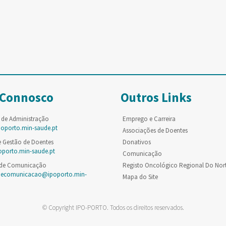
 Connosco
Outros Links
 de Administração
Emprego e Carreira
poporto.min-saude.pt
Associações de Doentes
e Gestão de Doentes
Donativos
oporto.min-saude.pt
Comunicação
 de Comunicação
Registo Oncológico Regional Do Nor
decomunicacao@ipoporto.min-
Mapa do Site
© Copyright IPO-PORTO. Todos os direitos reservados.