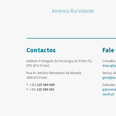
Américo Rui Valente
Contactos
Fale
Instituto Português de Oncologia do Porto FG,
Conselho
EPE (IPO-Porto)
diripo@i
Rua Dr. António Bernardino de Almeida
Serviço d
4200-072 Porto
geral@ip
T. +351
225 084 000
Gabinete
F. +351
225 084 001
gabinete
saude.pt