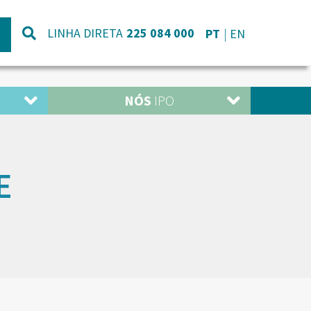
LINHA DIRETA
225 084 000
PT
EN
NÓS
IPO
E