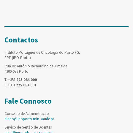
Contactos
Instituto Português de Oncologia do Porto FG,
EPE (IPO-Porto)
Rua Dr. António Bernardino de Almeida
4200-072 Porto
T. +351
225 084 000
F. +351
225 084 001
Fale Connosco
Conselho de Administração
diripo@ipoporto.min-saude.pt
Serviço de Gestão de Doentes
geral@ipoporto.min-saude.pt