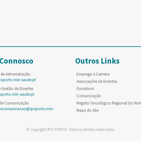
 Connosco
Outros Links
 de Administração
Emprego e Carreira
poporto.min-saude.pt
Associações de Doentes
e Gestão de Doentes
Donativos
oporto.min-saude.pt
Comunicação
 de Comunicação
Registo Oncológico Regional Do Nor
decomunicacao@ipoporto.min-
Mapa do Site
© Copyright IPO-PORTO. Todos os direitos reservados.