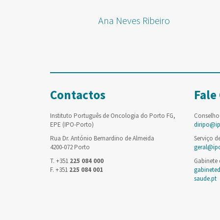
Ana Neves Ribeiro
Contactos
Fale
Instituto Português de Oncologia do Porto FG,
Conselho
EPE (IPO-Porto)
diripo@i
Rua Dr. António Bernardino de Almeida
Serviço d
4200-072 Porto
geral@ip
T. +351
225 084 000
Gabinete
F. +351
225 084 001
gabinete
saude.pt