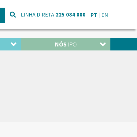
LINHA DIRETA
225 084 000
PT
EN
NÓS
IPO