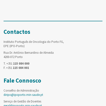
Contactos
Instituto Português de Oncologia do Porto FG,
EPE (IPO-Porto)
Rua Dr. António Bernardino de Almeida
4200-072 Porto
T. +351
225 084 000
F. +351
225 084 001
Fale Connosco
Conselho de Administração
diripo@ipoporto.min-saude.pt
Serviço de Gestão de Doentes
geral@ipoporto.min-saude.pt