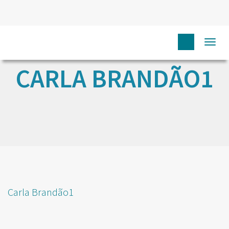
Togg
navi
CARLA BRANDÃO1
Carla Brandão1