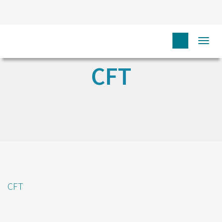
Togg
navi
CFT
CFT