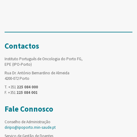
Contactos
Instituto Português de Oncologia do Porto FG,
EPE (IPO-Porto)
Rua Dr. António Bernardino de Almeida
4200-072 Porto
T. +351
225 084 000
F. +351
225 084 001
Fale Connosco
Conselho de Administração
diripo@ipoporto.min-saude.pt
Serviço de Gestão de Doentes