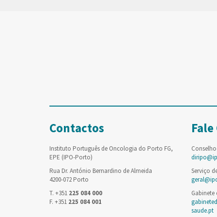
Contactos
Fale
Instituto Português de Oncologia do Porto FG,
Conselho
EPE (IPO-Porto)
diripo@i
Rua Dr. António Bernardino de Almeida
Serviço d
4200-072 Porto
geral@ip
T. +351
225 084 000
Gabinete
F. +351
225 084 001
gabinete
saude.pt