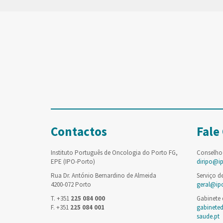
Contactos
Fale
Instituto Português de Oncologia do Porto FG,
Conselho
EPE (IPO-Porto)
diripo@i
Rua Dr. António Bernardino de Almeida
Serviço d
4200-072 Porto
geral@ip
T. +351
225 084 000
Gabinete
F. +351
225 084 001
gabinete
saude.pt