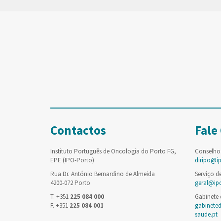
Contactos
Fale
Instituto Português de Oncologia do Porto FG,
Conselho
EPE (IPO-Porto)
diripo@i
Rua Dr. António Bernardino de Almeida
Serviço d
4200-072 Porto
geral@ip
T. +351
225 084 000
Gabinete
F. +351
225 084 001
gabinete
saude.pt