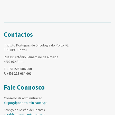
Contactos
Instituto Português de Oncologia do Porto FG,
EPE (IPO-Porto)
Rua Dr. António Bernardino de Almeida
4200-072 Porto
T. +351
225 084 000
F. +351
225 084 001
Fale Connosco
Conselho de Administração
diripo@ipoporto.min-saude.pt
Serviço de Gestão de Doentes
geral@ipoporto.min-saude.pt