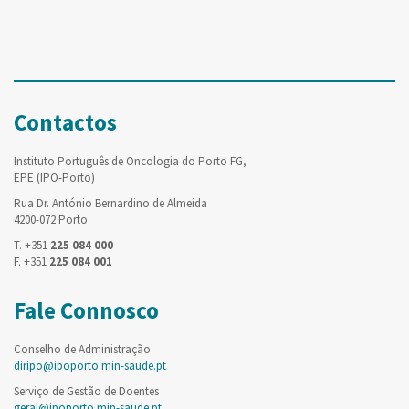
Contactos
Instituto Português de Oncologia do Porto FG,
EPE (IPO-Porto)
Rua Dr. António Bernardino de Almeida
4200-072 Porto
T. +351
225 084 000
F. +351
225 084 001
Fale Connosco
Conselho de Administração
diripo@ipoporto.min-saude.pt
Serviço de Gestão de Doentes
geral@ipoporto.min-saude.pt